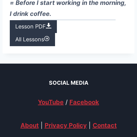
= Before I start working in the morning,
I drink coffee.
Lesson PDF
All Lessons
SOCIAL MEDIA
YouTube
/
Facebook
About
|
Privacy Policy
|
Contact