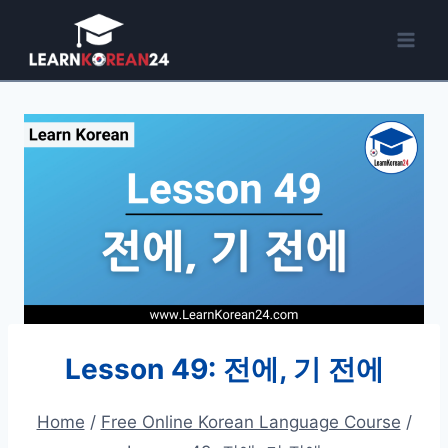
Skip
to
content
Lesson 49: 전에, 기 전에
Home
/
Free Online Korean Language Course
/